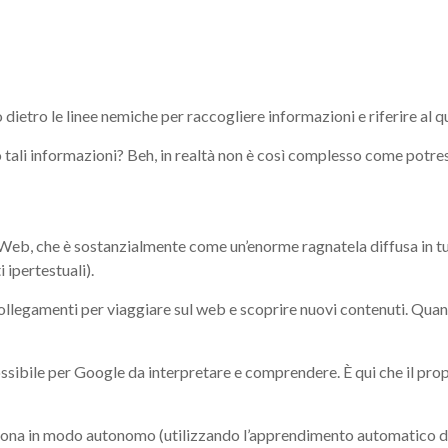
dietro le linee nemiche per raccogliere informazioni e riferire al q
tali informazioni? Beh, in realtà non è così complesso come potres
eb, che è sostanzialmente come un’enorme ragnatela diffusa in tut
ipertestuali).
ti collegamenti per viaggiare sul web e scoprire nuovi contenuti. Qu
ossibile per Google da interpretare e comprendere. È qui che il prop
iona in modo autonomo (utilizzando l’apprendimento automatico dal