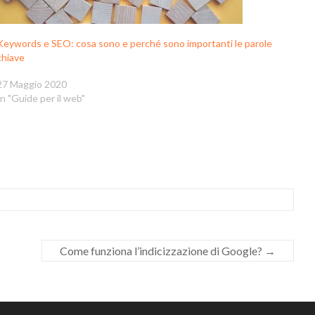
Keywords e SEO: cosa sono e perché sono importanti le parole
chiave
27 Maggio 2020
In "Guide per il web"
Come funziona l’indicizzazione di Google?
→