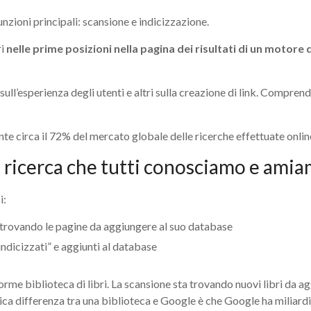
nzioni principali: scansione e indicizzazione.
ri
nelle prime posizioni nella pagina dei risultati di un motore d
 sull’esperienza degli utenti e altri sulla creazione di link. Compren
 circa il 72% del mercato globale delle ricerche effettuate online
 ricerca che tutti conosciamo e ami
i:
 trovando le pagine da aggiungere al suo database
“indicizzati” e aggiunti al database
rme biblioteca di libri. La scansione sta trovando nuovi libri da ag
nica differenza tra una biblioteca e Google è che Google ha miliardi d